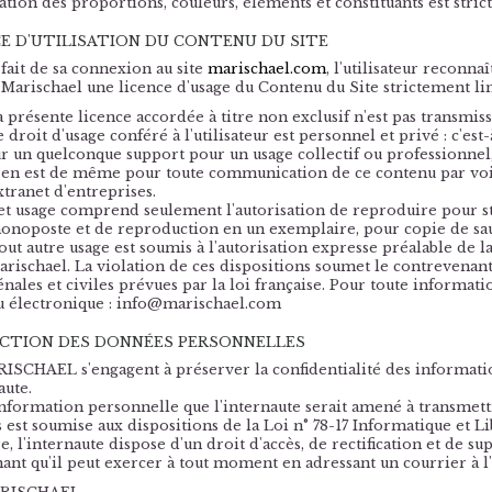
ation des proportions, couleurs, éléments et constituants est stri
E D'UTILISATION DU CONTENU DU SITE
 fait de sa connexion au site
marischael.com
, l'utilisateur recon
 Marischael une licence d'usage du Contenu du Site strictement li
 présente licence accordée à titre non exclusif n'est pas transmiss
 droit d'usage conféré à l'utilisateur est personnel et privé : c'e
ur un quelconque support pour un usage collectif ou professionnel
l en est de même pour toute communication de ce contenu par voi
tranet d'entreprises.
et usage comprend seulement l'autorisation de reproduire pour st
onoposte et de reproduction en un exemplaire, pour copie de sau
out autre usage est soumis à l'autorisation expresse préalable de
arischael. La violation de ces dispositions soumet le contrevenan
énales et civiles prévues par la loi française. Pour toute inform
u électronique : info@marischael.com
CTION DES DONNÉES PERSONNELLES
ISCHAEL s'engagent à préserver la confidentialité des informati
aute.
nformation personnelle que l'internaute serait amené à transmett
 est soumise aux dispositions de la Loi n° 78-17 Informatique et Li
re, l'internaute dispose d'un droit d'accès, de rectification et de
ant qu'il peut exercer à tout moment en adressant un courrier à l'