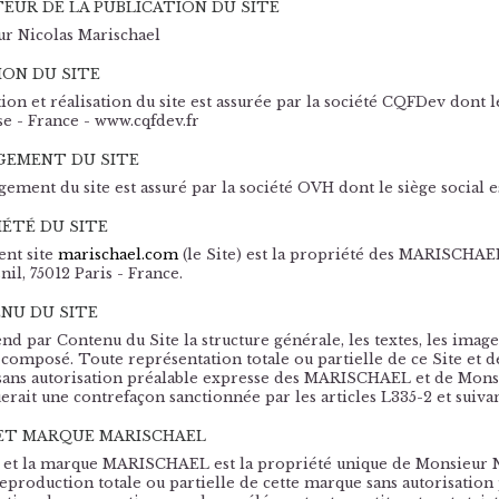
EUR DE LA PUBLICATION DU SITE
r Nicolas Marischael
ION DU SITE
ion et réalisation du site est assurée par la société CQFDev dont le
e - France - www.cqfdev.fr
GEMENT DU SITE
gement du site est assuré par la société OVH dont le siège social 
ÉTÉ DU SITE
ent site
marischael.com
(le Site) est la propriété des MARISCHAEL,
il, 75012 Paris - France.
NU DU SITE
nd par Contenu du Site la structure générale, les textes, les image
t composé. Toute représentation totale ou partielle de ce Site et 
 sans autorisation préalable expresse des MARISCHAEL et de Monsie
uerait une contrefaçon sanctionnée par les articles L335-2 et suiva
ET MARQUE MARISCHAEL
 et la marque MARISCHAEL est la propriété unique de Monsieur N
eproduction totale ou partielle de cette marque sans autorisation 