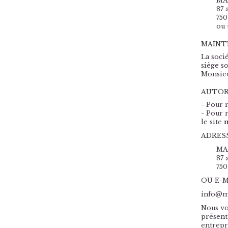
MA
87 
750
ou 
MAINT
La soci
siège s
Monsieu
AUTOR
- Pour m
- Pour 
le site
m
ADRESS
MA
87 
750
OU E-MA
info@m
Nous vo
présent
entrepr