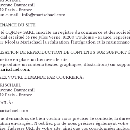
RISCHAEL
avenue Daumesnil
12 Paris - France
un e-mail : info@marischael.com
ENANCE DU SITE
été CQFDev SARL, inscrite au registre du commerce et des société
ocial est situé 54 rue Jules Verne, 31200 Toulouse - France, représ
r Nicolas Marischael la réalisation, l'intégration et la maintenanc
ISATION DE REPRODUCTION DE CONTENUS SUR SUPPORT 
ettre en place un lien avec le site,
reproduire un contenu (textes, graphiques, illustrations) sur suppo
arischael.com
,
EZ VOTRE DEMANDE PAR COURRIER À :
RISCHAEL
avenue Daumesnil
12 Paris - France
IL À :
arischael.com
us demandons de bien vouloir nous préciser le contexte, la durée d
ation envisagée... N'oubliez pas de nous préciser également votre
ise, l'adresse URL de votre site, ainsi que vos coordonnées incluan