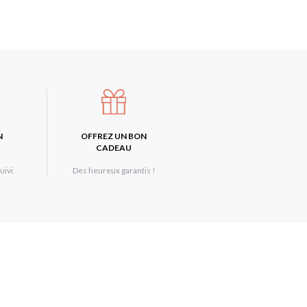
N
OFFREZ UN BON
CADEAU
uivi
Des heureux garantis !