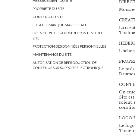
HÉBERGEMENT DU SITE
DIRECT
PROPRIÉTÉ DU SITE
Monsieu
CONTENU DU SITE
CRÉAT
LOGO ET MARQUE MARISCHAEL
La créat
Toulous
LICENCE D'UTILISATION DU CONTENU DU
SITE
HÉBER
PROTECTION DES DONNÉES PERSONNELLES
L'héber
MAINTENANCE DU SITE
PROPRI
AUTORISATION DE REPRODUCTION DE
CONTENUS SUR SUPPORT ÉLECTRONIQUE
Le prés
Daumesn
CONTE
On ente
Site es
soient,
constit
LOGO 
Le logo
Toute r