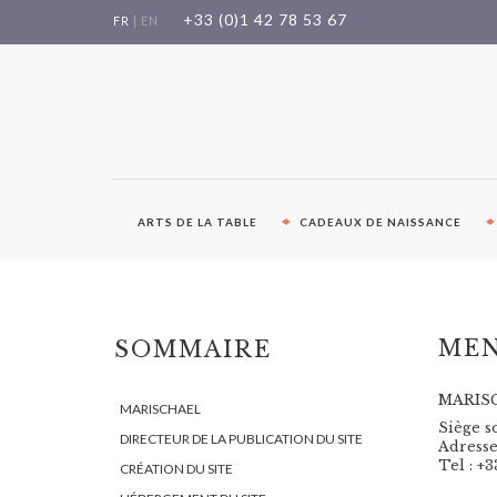
Aller
+33 (0)1 42 78 53 67
FR
|
EN
au
contenu
ARTS DE LA TABLE
CADEAUX DE NAISSANCE
MEN
SOMMAIRE
MARIS
MARISCHAEL
Siège s
DIRECTEUR DE LA PUBLICATION DU SITE
Adresse
Tel : +3
CRÉATION DU SITE