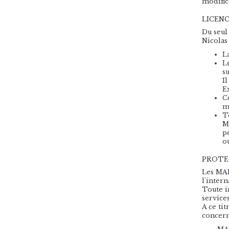
modific
LICENC
Du seul
Nicolas
La
Le
s
I
Ex
C
m
T
M
p
o
PROTE
Les MAR
l'intern
Toute i
services
A ce tit
concern