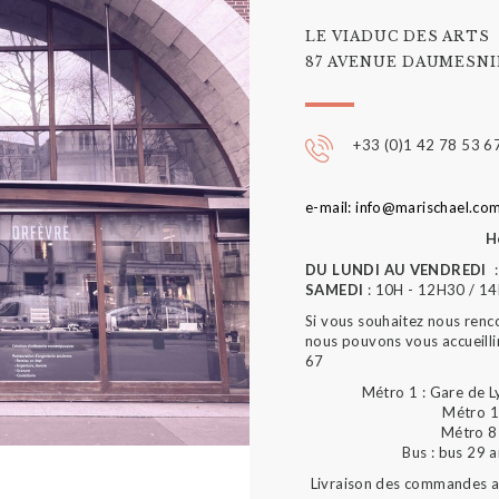
LE VIADUC DES ARTS
87 AVENUE DAUMESNIL
+33 (0)1 42 78 53 6
e-mail: info@marischael.co
H
DU LUNDI AU VENDREDI
:
SAMEDI
: 10H - 12H30 / 1
Si vous souhaitez nous renc
nous pouvons vous accueilli
67
Métro 1 : Gare de L
Métro 1
Métro 8 
Bus : bus 29 
Livraison des commandes au