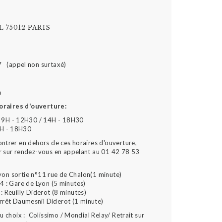
 75012 PARIS
7 (appel non surtaxé)
m
oraires d'ouverture:
 9H - 12H30 / 14H - 18H30
4H - 18H30
ontrer en dehors de ces horaires d'ouverture,
r sur rendez-vous en appelant au 01 42 78 53
yon sortie n°11 rue de Chalon(1 minute)
4 : Gare de Lyon (5 minutes)
: Reuilly Diderot (8 minutes)
arrêt Daumesnil Diderot (1 minute)
 choix : Colissimo / Mondial Relay/ Retrait sur