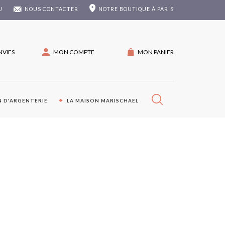
U
NOUS CONTACTER
NOTRE
BOUTIQUE À PARIS
NVIES
MON COMPTE
MON PANIER
 D'ARGENTERIE
LA MAISON MARISCHAEL