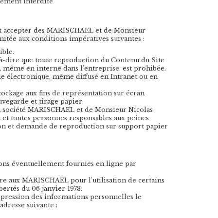
ctement interdite
naît accepter des MARISCHAEL et de Monsieur
mitée aux conditions impératives suivantes :
ible.
st-à-dire que toute reproduction du Contenu du Site
, même en interne dans l'entreprise, est prohibée.
e électronique, même diffusé en Intranet ou en
ockage aux fins de représentation sur écran
vegarde et tirage papier.
 la société MARISCHAEL et de Monsieur Nicolas
t et toutes personnes responsables aux peines
ation et demande de reproduction sur support papier
ons éventuellement fournies en ligne par
re aux MARISCHAEL pour l'utilisation de certains
bertés du 06 janvier 1978.
 suppression des informations personnelles le
adresse suivante :