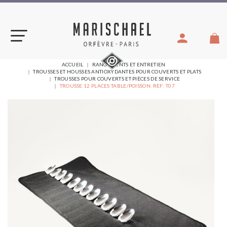
Aller
au
contenu
VOUS
ACCUEIL
RANGEMENTS ET ENTRETIEN
ÊTES
TROUSSES ET HOUSSES ANTIOXYDANTES POUR COUVERTS ET PLATS
ICI :
TROUSSES POUR COUVERTS ET PIÈCES DE SERVICE
TROUSSE 12 PLACES TABLE/POISSON. REF: T07