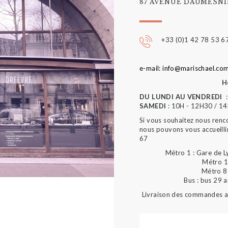
87 AVENUE DAUMESNIL
+33 (0)1 42 78 53 6
e-mail: info@marischael.co
H
DU LUNDI AU VENDREDI
:
SAMEDI
: 10H - 12H30 / 1
Si vous souhaitez nous renc
nous pouvons vous accueilli
67
Métro 1 : Gare de L
Métro 1
Métro 8 
Bus : bus 29 
Livraison des commandes au