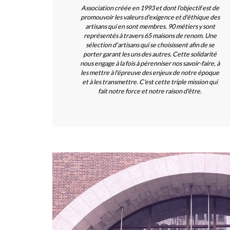
Association créée en 1993 et dont l'objectif est de
promouvoir les valeurs d'exigence et d'éthique des
artisans qui en sont membres. 90 métiers y sont
représentés à travers 65 maisons de renom. Une
sélection d'artisans qui se choisissent afin de se
porter garant les uns des autres. Cette solidarité
nous engage à la fois à pérenniser nos savoir-faire, à
les mettre à l'épreuve des enjeux de notre époque
et à les transmettre. C'est cette triple mission qui
fait notre force et notre raison d'être.