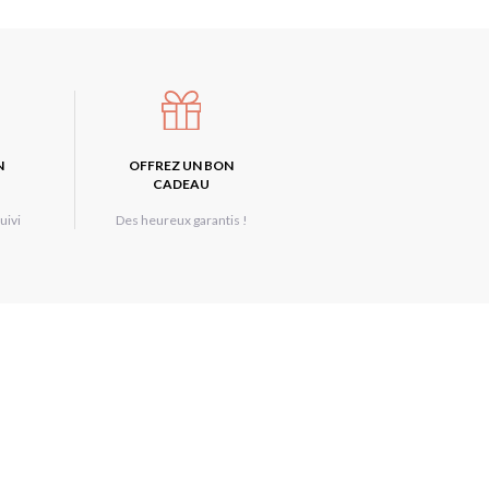
N
OFFREZ UN BON
CADEAU
uivi
Des heureux garantis !