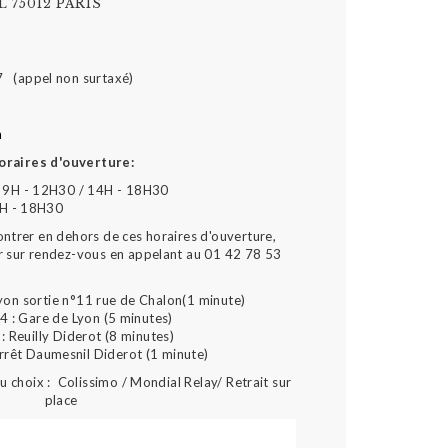
 75012 PARIS
7 (appel non surtaxé)
m
oraires d'ouverture:
 9H - 12H30 / 14H - 18H30
4H - 18H30
ontrer en dehors de ces horaires d'ouverture,
r sur rendez-vous en appelant au 01 42 78 53
yon sortie n°11 rue de Chalon(1 minute)
4 : Gare de Lyon (5 minutes)
: Reuilly Diderot (8 minutes)
arrêt Daumesnil Diderot (1 minute)
 choix : Colissimo / Mondial Relay/ Retrait sur
place