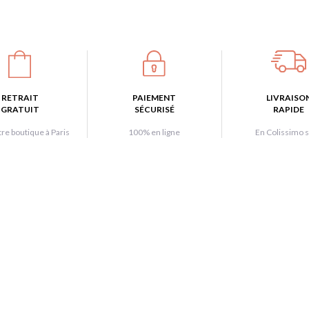
RETRAIT
PAIEMENT
LIVRAISO
GRATUIT
SÉCURISÉ
RAPIDE
re boutique à Paris
100% en ligne
En Colissimo s