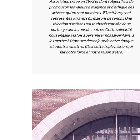
Association créée en 1993 et dont l'objectif est de
promouvoir les valeurs d'exigence et d'éthique des
artisans qui en sont membres. 90 métiers y sont
représentés à travers 65 maisons de renom. Une
sélection d'artisans qui se choisissent afin de se
porter garant les uns des autres. Cette solidarité
nous engage à la fois à pérenniser nos savoir-faire, à
les mettre à l'épreuve des enjeux de notre époque
et à les transmettre. C'est cette triple mission qui
fait notre force et notre raison d'être.