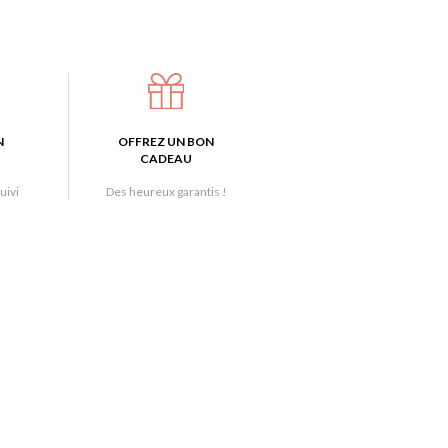
N
OFFREZ UN BON
CADEAU
uivi
Des heureux garantis !