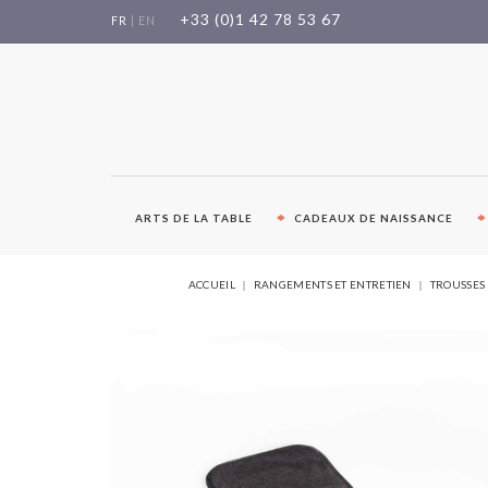
Aller
+33 (0)1 42 78 53 67
FR
|
EN
au
contenu
ARTS DE LA TABLE
CADEAUX DE NAISSANCE
ACCUEIL
RANGEMENTS ET ENTRETIEN
TROUSSES