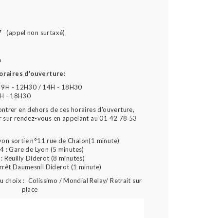
7 (appel non surtaxé)
m
oraires d'ouverture:
 9H - 12H30 / 14H - 18H30
4H - 18H30
ontrer en dehors de ces horaires d'ouverture,
r sur rendez-vous en appelant au 01 42 78 53
yon sortie n°11 rue de Chalon(1 minute)
4 : Gare de Lyon (5 minutes)
: Reuilly Diderot (8 minutes)
arrêt Daumesnil Diderot (1 minute)
 choix : Colissimo / Mondial Relay/ Retrait sur
place