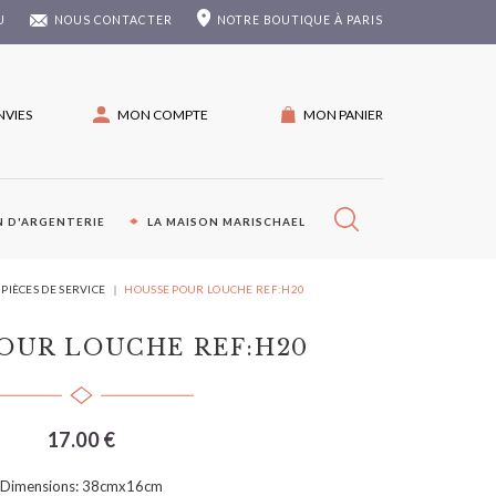
U
NOUS CONTACTER
NOTRE
BOUTIQUE À PARIS
NVIES
MON COMPTE
MON PANIER
 D'ARGENTERIE
LA MAISON MARISCHAEL
PIÈCES DE SERVICE
HOUSSE POUR LOUCHE REF:H20
OUR LOUCHE REF:H20
17.00 €
Dimensions: 38cmx16cm