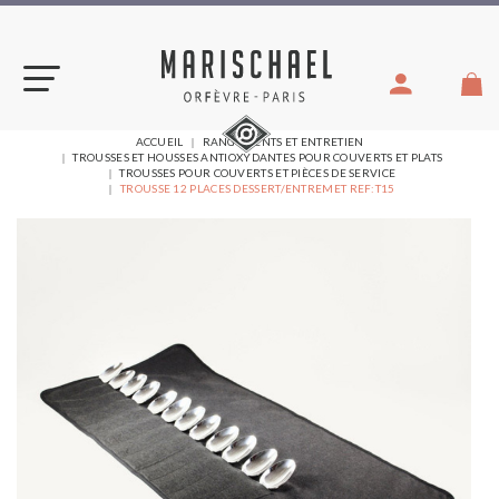
Aller
au
contenu
VOUS
ACCUEIL
RANGEMENTS ET ENTRETIEN
ÊTES
TROUSSES ET HOUSSES ANTIOXYDANTES POUR COUVERTS ET PLATS
ICI :
TROUSSES POUR COUVERTS ET PIÈCES DE SERVICE
TROUSSE 12 PLACES DESSERT/ENTREMET REF:T15