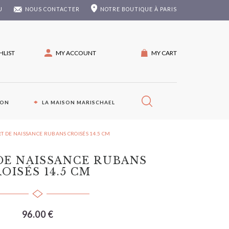
U
NOUS CONTACTER
NOTRE
BOUTIQUE À PARIS
HLIST
MY ACCOUNT
MY CART
ION
LA MAISON MARISCHAEL
T DE NAISSANCE RUBANS CROISÉS 14.5 CM
DE NAISSANCE RUBANS
OISÉS 14.5 CM
96.00 €