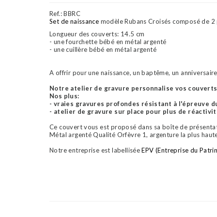
Ref.:
BBRC
Set de naissance
modèle Rubans Croisés composé de 2 
Longueur des couverts: 14.5 cm
- une fourchette bébé en métal argenté
- une cuillère bébé en métal argenté
A offrir pour une naissance, un baptême, un anniversaire o
Notre atelier de gravure personnalise vos couverts 
Nos plus:
- vraies gravures profondes résistant à l'épreuve d
- atelier de gravure sur place pour plus de réactivi
Ce couvert vous est proposé dans sa boîte de présentat
Métal argenté Qualité Orfèvre 1, argenture la plus haut
Notre entreprise est labellisée
EPV (Entreprise du Patri