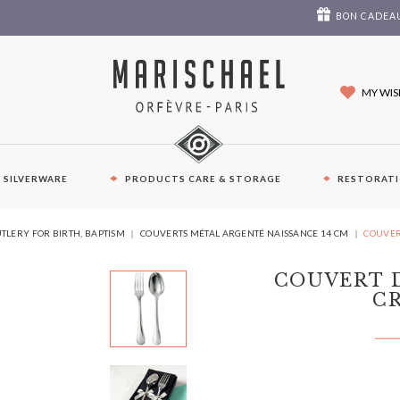
BON CADEA
MY WIS
E SILVERWARE
PRODUCTS CARE & STORAGE
RESTORAT
YOU
UTLERY FOR BIRTH, BAPTISM
COUVERTS MÉTAL ARGENTÉ NAISSANCE 14 CM
COUVER
ARE
HERE:
COUVERT 
CR