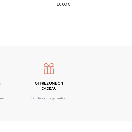
10.00 €
N
OFFREZ UN BON
CADEAU
uivi
Des heureux garantis !